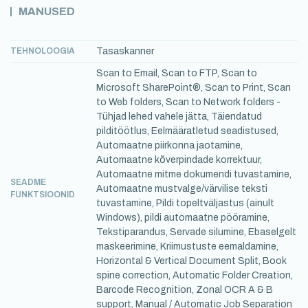
MANUSED
TEHNOLOOGIA
Tasaskanner
Scan to Email, Scan to FTP, Scan to
Microsoft SharePoint®, Scan to Print, Scan
to Web folders, Scan to Network folders -
Tühjad lehed vahele jätta, Täiendatud
pilditöötlus, Eelmääratletud seadistused,
Automaatne piirkonna jaotamine,
Automaatne kõverpindade korrektuur,
Automaatne mitme dokumendi tuvastamine,
SEADME
Automaatne mustvalge/värvilise teksti
FUNKTSIOONID
tuvastamine, Pildi topeltväljastus (ainult
Windows), pildi automaatne pööramine,
Tekstiparandus, Servade silumine, Ebaselgelt
maskeerimine, Kriimustuste eemaldamine,
Horizontal & Vertical Document Split, Book
spine correction, Automatic Folder Creation,
Barcode Recognition, Zonal OCR A & B
support, Manual / Automatic Job Separation