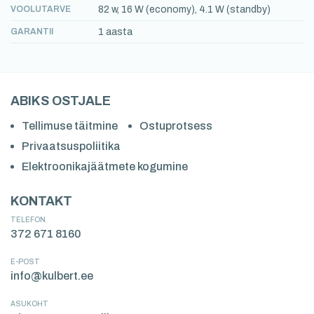
VOOLUTARVE
82 w, 16 W (economy), 4.1 W (standby)
GARANTII
1 aasta
ABIKS OSTJALE
Tellimuse täitmine
Ostuprotsess
Privaatsuspoliitika
Elektroonikajäätmete kogumine
KONTAKT
TELEFON
372 671 8160
E-POST
info@kulbert.ee
ASUKOHT