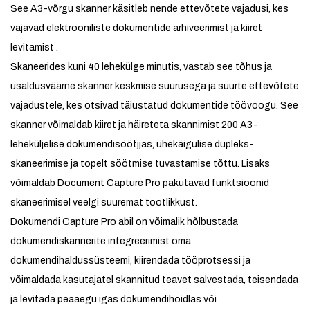
See A3-võrgu skanner käsitleb nende ettevõtete vajadusi, kes
vajavad elektrooniliste dokumentide arhiveerimist ja kiiret
levitamist .
Skaneerides kuni 40 lehekülge minutis, vastab see tõhus ja
usaldusväärne skanner keskmise suurusega ja suurte ettevõtete
vajadustele, kes otsivad täiustatud dokumentide töövoogu. See
skanner võimaldab kiiret ja häireteta skannimist 200 A3-
leheküljelise dokumendisöötjjas, ühekäigulise dupleks-
skaneerimise ja topelt söötmise tuvastamise tõttu. Lisaks
võimaldab Document Capture Pro pakutavad funktsioonid
skaneerimisel veelgi suuremat tootlikkust.
Dokumendi Capture Pro abil on võimalik hõlbustada
dokumendiskannerite integreerimist oma
dokumendihaldussüsteemi, kiirendada tööprotsessi ja
võimaldada kasutajatel skannitud teavet salvestada, teisendada
ja levitada peaaegu igas dokumendihoidlas või