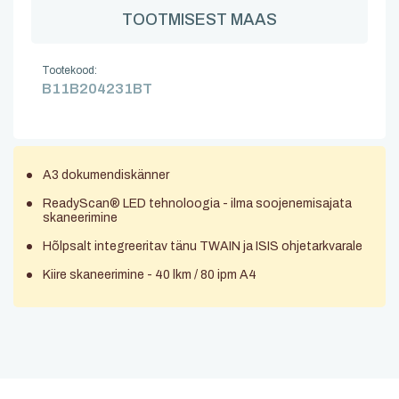
TOOTMISEST MAAS
Tootekood:
B11B204231BT
A3 dokumendiskänner
ReadyScan® LED tehnoloogia - ilma soojenemisajata
skaneerimine
Hõlpsalt integreeritav tänu TWAIN ja ISIS ohjetarkvarale
Kiire skaneerimine - 40 lkm / 80 ipm A4