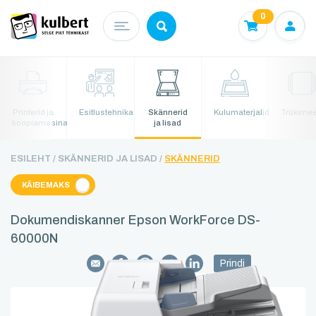
0
Printerid ja
Esitlustehnika
Skännerid
Kulumaterjalid
Trükime
koopiamasinad
ja lisad
ESILEHT /
SKÄNNERID JA LISAD /
SKÄNNERID
KÄIBEMAKS
Dokumendiskanner Epson WorkForce DS-
60000N
Prindi