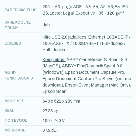
200 lk A3-page ADF - A3, A4, A5, A6, B4, B5,
PABERIKÄSITLUS
B6, Letter, Legal, Executive - 35 - 128 g/m²
KAHEPOOLNE
Jah
TRÜKK
Kiire USB 2.0 jadaliides, Ethernet 10BASE-T /
LIIDESED
100BASE-TX / 1000BASE-T / Full-duplex /
Half-duplex
Komplektis:
ABBYY FineReader® Sprint 8.0
(MacOS), ABBYY FineReader® Sprint 9.0
(Windows), Epson Document Capture Pro,
MUUD
FUNKTSIOONID
Epson Document Capture Pro Server (on free
download), Epson Event Manager (Mac Only),
Epson Scan
MÕÕTMED
640‎ x 522 x 289 mm
KAAL
27.38 kg
TOITEVOOL
100 - 240 V
MÜRATASE
67.9 dB