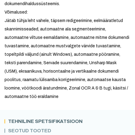
dokumendihaldussüsteemis.
Võimalused:
Jätab tühja leht vahele, täpsem redigeerimine, eelmääratletud
skannimisseaded, automaatne ala segmenteerimine,
automaatne viltuse eemaldamine, automaatne mitme dokumendi
tuvastamine, automaatne mustvalgete värvide tuvastamine,
topeltpildi väljund (ainult Windows), automaatne pööramine,
teksti parendamine, Servade suurendamine, Unsharp Mask
(USM), ekraanikuva, horisontaalne ja vertikaalne dokumendi
poolitus, raamatu lülisamba korrigeerimine, automaatse kausta
loomine, vöötkoodi äratundmine, Zonal OCR A & B tugi, käsitsi /
automaatne töö eraldamine
TEHNILINE SPETSIFIKATSIOON
SEOTUD TOOTED