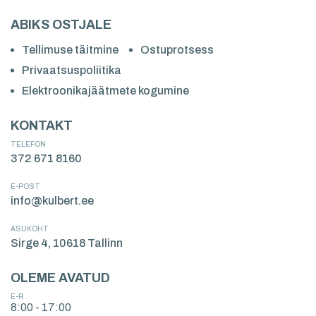
ABIKS OSTJALE
Tellimuse täitmine
Ostuprotsess
Privaatsuspoliitika
Elektroonikajäätmete kogumine
KONTAKT
TELEFON
372 671 8160
E-POST
info@kulbert.ee
ASUKOHT
Sirge 4, 10618 Tallinn
OLEME AVATUD
E-R
8:00 - 17:00