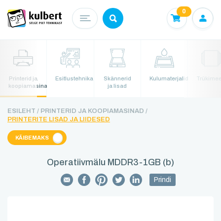
0
Printerid ja
Esitlustehnika
Skännerid
Kulumaterjalid
Trükime
koopiamasinad
ja lisad
ESILEHT /
PRINTERID JA KOOPIAMASINAD /
PRINTERITE LISAD JA LIIDESED
KÄIBEMAKS
Operatiivmälu MDDR3-1GB (b)
Prindi